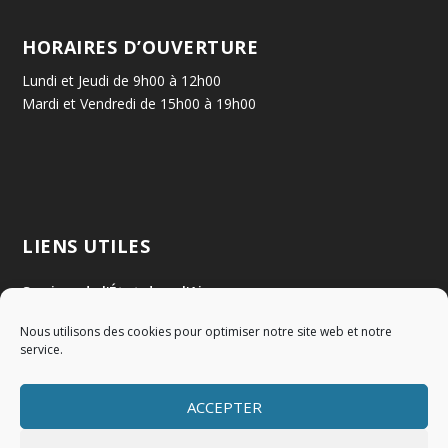
HORAIRES D’OUVERTURE
Lundi et Jeudi de 9h00 à 12h00
Mardi et Vendredi de 15h00 à 19h00
LIENS UTILES
Services de l'État dans l'Ain
Nous utilisons des cookies pour optimiser notre site web et notre
Communauté de Communes Val de Saône Centre
service.
SMIDOM
ACCEPTER
Syndicat des rivières Dombes Chalaronne Bords de Saône