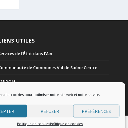
LIENS UTILES
Services de l'État dans l'Ain
Communauté de Communes Val de Saône Centre
SMIDOM
ns des cookies pour optimiser notre site web et notre service.
Syndicat des rivières Dombes Chalaronne Bords de
Saône
CEPTER
REFUSER
PRÉFÉRENCES
Politique de cookies
Politique de cookies