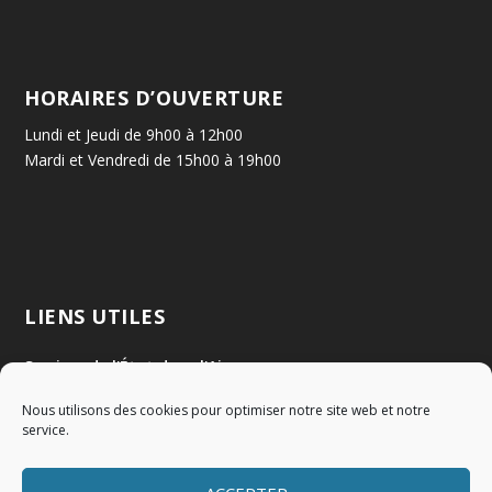
HORAIRES D’OUVERTURE
Lundi et Jeudi de 9h00 à 12h00
Mardi et Vendredi de 15h00 à 19h00
LIENS UTILES
Services de l'État dans l'Ain
Nous utilisons des cookies pour optimiser notre site web et notre
Communauté de Communes Val de Saône Centre
service.
SMIDOM