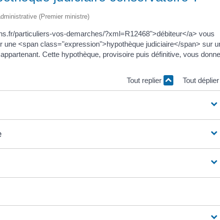
 administrative (Premier ministre)
leins.fr/particuliers-vos-demarches/?xml=R12468">débiteur</a> vous
 une <span class="expression">hypothèque judiciaire</span> sur u
i appartenant. Cette hypothèque, provisoire puis définitive, vous donne
Tout replier
Tout déplie
e