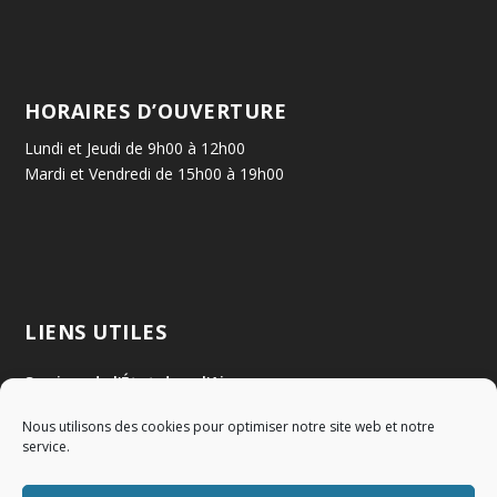
HORAIRES D’OUVERTURE
Lundi et Jeudi de 9h00 à 12h00
Mardi et Vendredi de 15h00 à 19h00
LIENS UTILES
Services de l'État dans l'Ain
Nous utilisons des cookies pour optimiser notre site web et notre
Communauté de Communes Val de Saône Centre
service.
SMIDOM