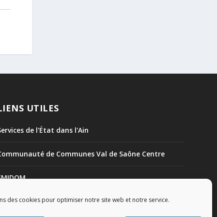
LIENS UTILES
Services de l'État dans l'Ain
Communauté de Communes Val de Saône Centre
SMIDOM
ns des cookies pour optimiser notre site web et notre service.
Syndicat des rivières Dombes Chalaronne Bords de
Saône