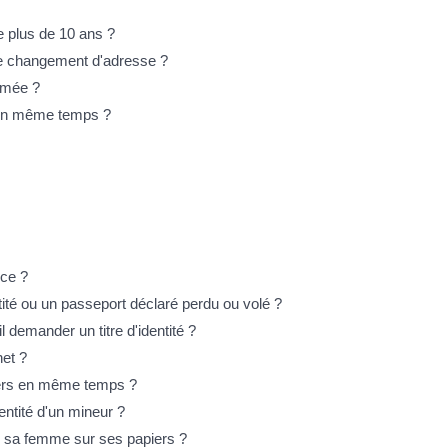
e plus de 10 ans ?
 de changement d'adresse ?
îmée ?
s en même temps ?
nce ?
tité ou un passeport déclaré perdu ou volé ?
il demander un titre d'identité ?
het ?
iers en même temps ?
dentité d'un mineur ?
 sa femme sur ses papiers ?