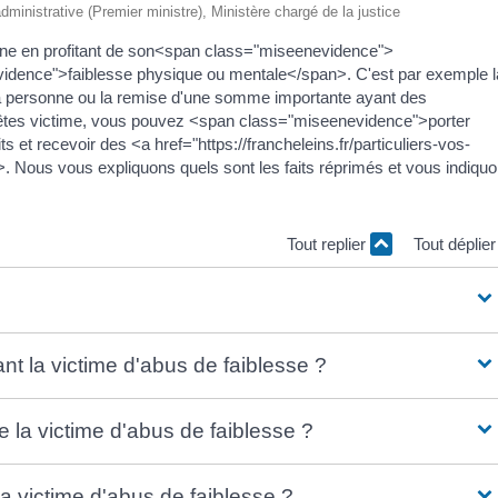
 administrative (Premier ministre), Ministère chargé de la justice
sonne en profitant de son<span class="miseenevidence">
dence">faiblesse physique ou mentale</span>. C'est par exemple l
a personne ou la remise d'une somme importante ayant des
êtes victime, vous pouvez <span class="miseenevidence">porter
s et recevoir des <a href="https://francheleins.fr/particuliers-vos-
ous vous expliquons quels sont les faits réprimés et vous indiqu
Tout replier
Tout déplie
nt la victime d'abus de faiblesse ?
e la victime d'abus de faiblesse ?
la victime d'abus de faiblesse ?