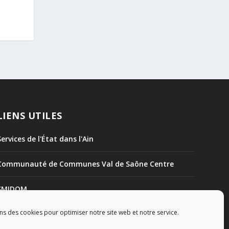
LIENS UTILES
Services de l'État dans l'Ain
Communauté de Communes Val de Saône Centre
SMIDOM
ns des cookies pour optimiser notre site web et notre service.
Syndicat des rivières Dombes Chalaronne Bords de
Saône