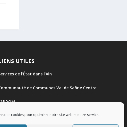
LIENS UTILES
Services de l'État dans l'Ain
Communauté de Communes Val de Saône Centre
SMIDOM
ns des cookies pour optimiser notre site web et notre service.
Syndicat des rivières Dombes Chalaronne Bords de
Saône